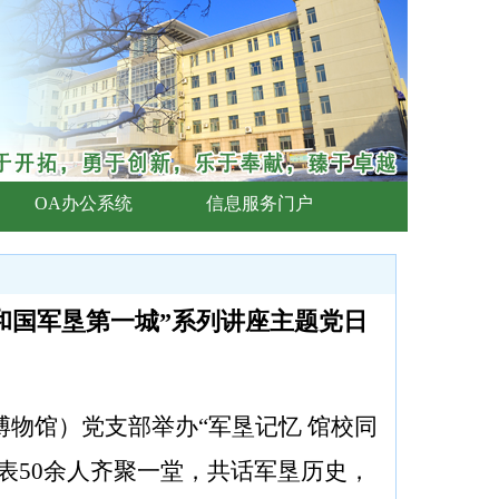
OA办公系统
信息服务门户
和国军垦第一城”系列讲座主题党日
博物馆）党支部举办
“军垦记忆 馆校同
表
50
余人齐聚一堂，共话军垦历史，