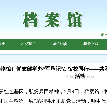
首页
本馆简介
岗位职责
相关下载
物馆）党支部举办“军垦记忆 馆校同行——共
活动
发布时间：
2025-05-13
承红色基因，弘扬
兵团
精神，
5月
9
日，
档案馆（
和国军垦第一城
”系列讲座主题党日活动
，
师生代