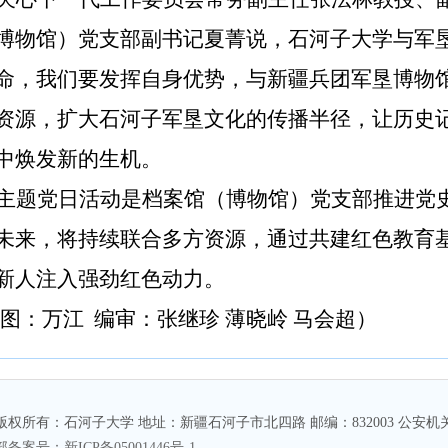
博物馆）党支部
副
书记
夏菁
说
，石河子大学与军
命
，
我们
要
发挥
自身优势
，
与新疆兵团军垦博物
资源，扩大石河子军垦文化的传播半径，让历史
中焕发新的生机。
主题党日活动
是档案馆（博物馆）党支部
推进党
未来，
将持续
联合
多方资源，通过共建红色教育
新人注入强劲红色动力。
图
：
万江
编审
：
张继珍
薄晓岭
马会超
）
版权所有：石河子大学 地址：新疆石河子市北四路 邮编：832003 公安机关备案号
部备案号：新ICP备05001446号-1