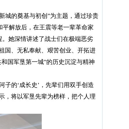
子新城的奠基与初创”为主题，通过珍贵
疆和平解放后，在王震等老一辈革命
家
程。她深情讲述了战士们在极端恶劣
爱祖国、无私奉献、艰苦创业、开拓进
共和国军垦第一城”的历史
沉淀
与精神
河子的‘成长史’，先辈们用双手创造
示，将以军垦先辈为榜样，把个人
理