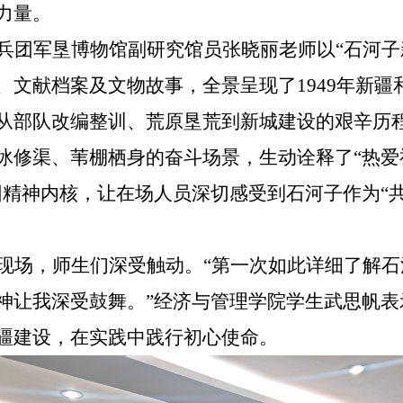
力量。
兵团军垦博物馆副研究馆员
张晓丽
老师
以
“石河
、文献档案及文物故事，全景呈现了1949年新
从部队改编整训、荒原垦荒到新城建设的艰辛历
冰修渠、苇棚栖身的奋斗场景，生动诠释了“热
团
精神内核，让在场人员深切感受到石河子作为“
现场，师生们深受触动。
“第一次如此详细了解石
神让我深受鼓舞。”经济与管理学院
学生
武思帆表
疆建设，在实践中践行初心使命。